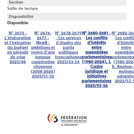
Salle de lecture
Disponible
N° 2673 -
N° 2676-
N° 2678-2679
N° 2680-2681 -
N° 2682-26
L’élaboration
2677 -
- Les services
Les conflits
Les confli
et l’exécution
NewB :
d’études des
d'intérêts
d'intérêt
du budget
ambitions et
partis
entre
entre
en période
revers d’une
politiques
assemblées
assemblé
de crise
banque
francophones
parlementaires
parlementa
2025/48
coopérative
2025/53-54
(1980-2024). I.
(1980-202
citoyenne
Cadre
II. Analyse
(2008⁠-⁠2026)
juridique et
motions
2025/51-52
initiatives
adoptée
parlementaires
2025/57-
2025/55-56