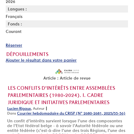
2026
Langues :
Français
Fonds :
Courant
Réserver
DÉPOUILLEMENTS
Ajouter le résultat dans votre panier
Article : Article de revue
LES CONFLITS D'INTÉRÊTS ENTRE ASSEMBLÉES
PARLEMENTAIRES (1980-2024). I. CADRE
JURIDIQUE ET INITIATIVES PARLEMENTAIRES
|
Lucien Rigaux
, Auteur
Dans
Courrier hebdomadaire du CRISP (N° 2680-2681, 2025/55-56)
Un confit d'intérêts survient lorsque l'une des composantes
de l'Etat fédéral belge - à savoir l'Autorité fédérale ou une
entité fédérée (c'est-à-dire l'une des trois Régions, l'une des