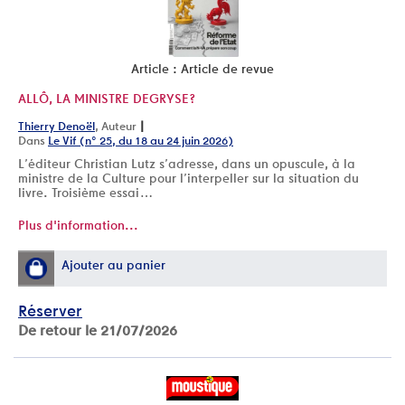
Article : Article de revue
ALLÔ, LA MINISTRE DEGRYSE?
|
Thierry Denoël
, Auteur
Dans
Le Vif (n° 25, du 18 au 24 juin 2026)
L’éditeur Christian Lutz s’adresse, dans un opuscule, à la
ministre de la Culture pour l’interpeller sur la situation du
livre. Troisième essai…
Plus d'information...
Ajouter au panier
Réserver
De retour le 21/07/2026