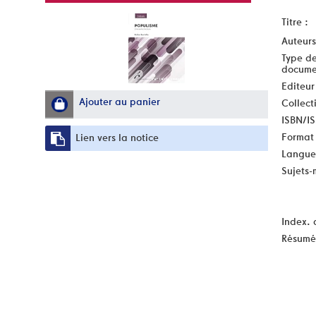
Titre :
Auteurs
Type d
docume
Editeur
Ajouter au panier
Collect
ISBN/I
Format 
Lien vers la notice
Langue
Sujets-
Index. 
Résumé