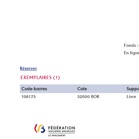
Fonds :
En lign
Réserver
EXEMPLAIRES (1)
Liste des exemplaires
Code-barres
Cote
Suppo
108173
32000 BOR
Livre