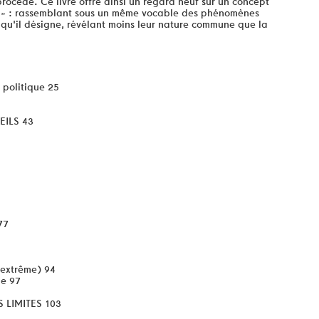
 procède. Ce livre offre ainsi un regard neuf sur un concept
é » : rassemblant sous un même vocable des phénomènes
qu'il désigne, révélant moins leur nature commune que la
 politique 25
EILS 43
77
(extrême) 94
ie 97
 LIMITES 103