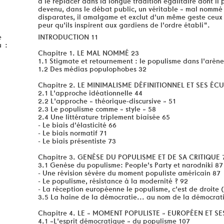
à le replacer dans la longue tradition égalitaire dont il
devenu, dans le débat public, un véritable « mal nomm
disparates, il amalgame et exclut d'un même geste ceux 
peur qu'ils inspirent aux gardiens de l'ordre établi".
e
INTRODUCTION 11
u :
Chapitre 1. LE MAL NOMMÉ 23
1.1 Stigmate et retournement : le populisme dans l'arène
1.2 Des médias populophobes 32
Chapitre 2. LE MINIMALISME DÉFINITIONNEL ET SES ÉCU
2.1 L'approche idéationnelle 44
2.2 L'approche « théorique-discursive » 51
2.3 Le populisme comme « style » 58
2.4 Une littérature triplement biaisée 65
- Le biais d'élasticité 66
- Le biais normatif 71
- Le biais présentiste 73
Chapitre 3. GENÈSE DU POPULISME ET DE SA CRITIQUE 
3.1 Genèse du populisme: People's Party et narodniki 87
- Une révision sévère du moment populiste américain 87
- Le populisme, résistance à la modernité ? 92
- La réception européenne le populisme, c'est de droite 
3.5 La haine de la démocratie... au nom de la démocrat
Chapitre 4. LE « MOMENT POPULISTE » EUROPÉEN ET SES
4.1 «L'esprit démocratique » du populisme 107