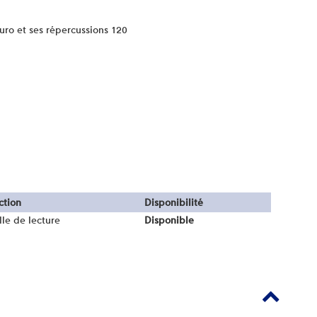
uro et ses répercussions 120
ction
Disponibilité
lle de lecture
Disponible