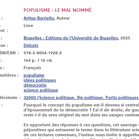
POPULISME : LE MAL NOMMÉ
 :
Arthur Borriello
, Auteur
e
Livre
nt :
 :
Bruxelles : Editions de l'Université de Bruxelles
, 2025
ion :
Débats
SSN/EAN :
978-2-8004-1928-2
:
164 p. / 16 cm
s :
Français
matières :
populisme
idées politiques
démocratie
science politique
décimale :
32000 (Science politique. Vie politique. Partis politiques
 :
Pourquoi le concept du populisme est-il devenu si central
d'épouvantail de la démocratie ? Est-il de droite, de gauc
reste-t-il du sens originel du mot dans ses usages conte
En apportant des réponses à ces questions, cet ouvrage d
péjoratives qui entourent le terme dans la littérature s
de ces lectures convenues, l'auteur nous invite à appr