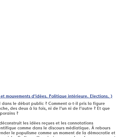
 et mouvements d'idées. Politique intérieure. Elections. )
 dans le débat public ? Comment a-t-il pris la figure
he, des deux à la fois, ni de l'un ni de l'autre ? Et que
mporains ?
éconstruit les idées reçues et les connotations
cientifique comme dans le discours médiatique. À rebours
éhender le populisme comme un moment de la démocratie et