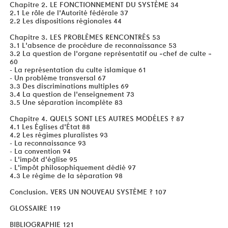
Chapitre 2. LE FONCTIONNEMENT DU SYSTÈME 34
2.1 Le rôle de l'Autorité fédérale 37
2.2 Les dispositions régionales 44
Chapitre 3. LES PROBLÈMES RENCONTRÉS 53
3.1 L'absence de procédure de reconnaissance 53
3.2 La question de l'organe représentatif ou «chef de culte »
60
- La représentation du culte islamique 61
- Un problème transversal 67
3.3 Des discriminations multiples 69
3.4 La question de l'enseignement 73
3.5 Une séparation incomplète 83
Chapitre 4. QUELS SONT LES AUTRES MODÈLES ? 87
4.1 Les Églises d'État 88
4.2 Les régimes pluralistes 93
- La reconnaissance 93
- La convention 94
- L'impôt d'église 95
- L'impôt philosophiquement dédié 97
4.3 Le régime de la séparation 98
Conclusion. VERS UN NOUVEAU SYSTÈME ? 107
GLOSSAIRE 119
BIBLIOGRAPHIE 121