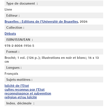
Type de document :
Livre
Editeur :
Bruxelles : Editions de l'Université de Bruxelles
, 2026
Collection :
Débats
ISBN/ISSN/EAN :
978-2-8004-1956-5
Format :
Broché; 1 vol. (126 p.); illustrations en noir et blanc; 16 x 13
cm
Langues :
Français
Sujets-matières :
laïcité de l'Etat
cultes reconnus par l'Etat
reconnaissance et subvention
religion et/ou laïcité
Index. décimale :