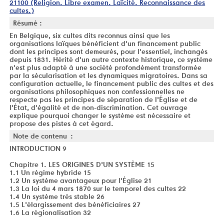
21100 (Religion. Libre examen. Laïcité. Reconnaissance des
cultes.)
Résumé :
En Belgique, six cultes dits reconnus ainsi que les
organisations laïques bénéficient d'un financement public
dont les principes sont demeurés, pour l'essentiel, inchangés
depuis 1831. Hérité d'un autre contexte historique, ce système
n'est plus adapté à une société profondément transformée
par la sécularisation et les dynamiques migratoires. Dans sa
configuration actuelle, le financement public des cultes et des
organisations philosophiques non confessionnelles ne
respecte pas les principes de séparation de l'Église et de
l'État, d'égalité et de non-discrimination. Cet ouvrage
explique pourquoi changer le système est nécessaire et
propose des pistes à cet égard.
Note de contenu :
INTRODUCTION 9
Chapitre 1. LES ORIGINES D'UN SYSTÈME 15
1.1 Un régime hybride 15
1.2 Un système avantageux pour l'Église 21
1.3 La loi du 4 mars 1870 sur le temporel des cultes 22
1.4 Un système très stable 26
1.5 L'élargissement des bénéficiaires 27
1.6 La régionalisation 32