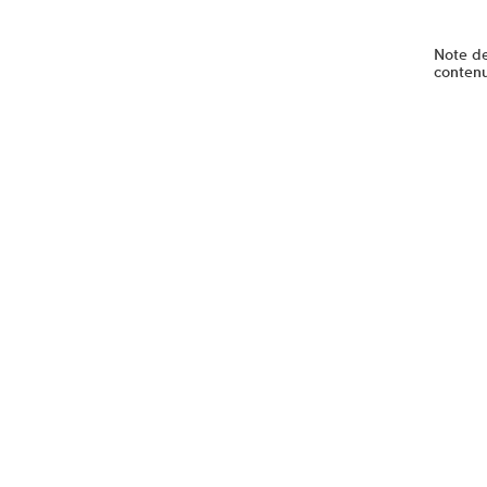
Note d
conten