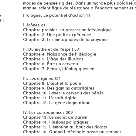
modes de pensée rigides. Dans un monde plus polarisé q
manuel scientifique de résistance à l'endoctrinement et
e
Prologue. Le potentiel d'action 11
u :
I. Icônes 21
Chapitre premier. La possession idéologique
Chapitre 2. Une petite expérience
Chapitre 3. Les métaphores de la croyance
II. Du mythe et de l'esprit 57
Chapitre 4. Naissance de l'idéologie
Chapitre 5. L'âge des illusions
Chapitre 6. Être un cerveau
Chapitre 7. Penser, idéologiquement
III. Les origines 121
Chapitre 8. L'œuf et la poule
Chapitre 9. Des gamins autoritaires
Chapitre 10. Laver le cerveau des bébés
Chapitre 11. L'esprit rigide
Chapitre 12. Le gène dogmatique
IV. Les conséquences 209
Chapitre 13. Le secret de Darwin
Chapitre 14. Illusions poliptiques
Chapitre 15. L'émotion au bout des doigts
Chapitre 16. Quand l'idéologie passe au scanner