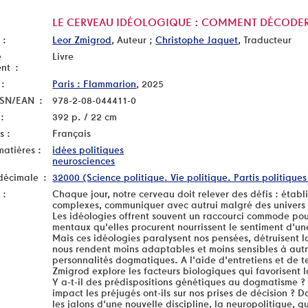
LE CERVEAU IDÉOLOGIQUE : COMMENT DÉCODER
 :
Leor Zmigrod
, Auteur ;
Christophe Jaquet
, Traducteur
e
Livre
nt :
 :
Paris : Flammarion
, 2025
SSN/EAN :
978-2-08-044411-0
:
392 p. / 22 cm
s :
Français
matières :
idées politiques
neurosciences
décimale :
32000 (Science politique. Vie politique. Partis politiques
 :
Chaque jour, notre cerveau doit relever des défis : étab
complexes, communiquer avec autrui malgré des univers 
Les idéologies offrent souvent un raccourci commode pour 
mentaux qu'elles procurent nourrissent le sentiment d'un
Mais ces idéologies paralysent nos pensées, détruisent la 
nous rendent moins adaptables et moins sensibles à autru
personnalités dogmatiques. A l'aide d'entretiens et de t
Zmigrod explore les facteurs biologiques qui favorisent l
Y a-t-il des prédispositions génétiques au dogmatisme ?
impact les préjugés ont-ils sur nos prises de décision ? 
les jalons d'une nouvelle discipline, la neuropolitique, q