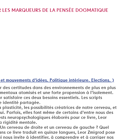
 LES MARQUEURS DE LA PENSÉE DOGMATIQUE
 et mouvements d'idées. Politique intérieure. Elections. )
lir des certitudes dans des environnements de plus en plus
mentaux atomisés et une forte propension à l'isolement.
satisfaire ces deux besoins essentiels. Les scripts
e identité partagée.
plasticité, les possibilités créatrices de notre cerveau, et
i. Parfois, elles font même de certains d'entre nous des
ests neuropsychologiques élaborés pour ce livre, Leor
a rigidité mentale.
 Un cerveau de droite et un cerveau de gauche ? Quel
Dans ce livre traduit en quinze langues, Leor Zmigrod pose
ui nous invite à identifier, à comprendre et à corriger nos